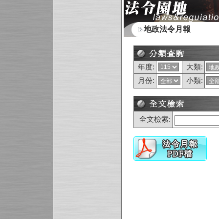
地政法
年度:
大類:
月份:
小類:
全文檢索: