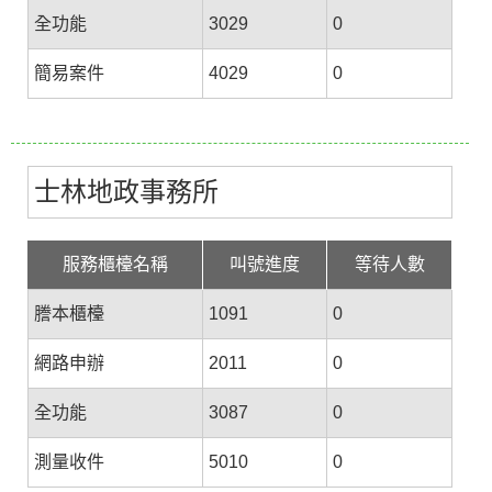
全功能
3029
0
簡易案件
4029
0
士林地政事務所
服務櫃檯名稱
叫號進度
等待人數
謄本櫃檯
1091
0
網路申辦
2011
0
全功能
3087
0
測量收件
5010
0