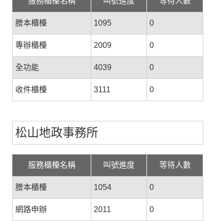
服務櫃檯名稱
叫號進度
等待人數
謄本櫃檯
1095
0
專辦櫃檯
2009
0
全功能
4039
0
收件櫃檯
3111
0
松山地政事務所
服務櫃檯名稱
叫號進度
等待人數
謄本櫃檯
1054
0
網路申辦
2011
0