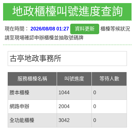
地政櫃檯叫號進度查詢
現在時間：
2026/08/08 01:27
櫃檯等候狀況
請至現場確認申辦櫃檯並抽取號碼牌
古亭地政事務所
服務櫃檯名稱
叫號進度
等待人數
謄本櫃檯
1044
0
網路申辦
2004
0
全功能櫃檯
3042
0