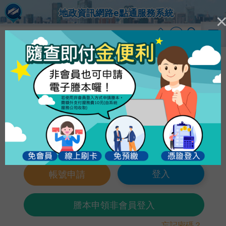
地政資訊網路e點通服務系統
使用自然人、工商憑證或XCA憑證（僅
適用合作社、農會、漁會）登入​​
登入
帳號申請
謄本申領非會員登入
忘記密碼？