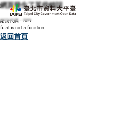
網頁發生了某些錯誤
跳至主要內容
臺北市資料大平臺
錯誤代碼：500
fe.at is not a function
返回首頁