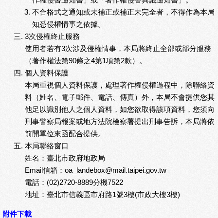
不合格式之通知或未補正或補正未完全者，不得作為本局
知悉侵權情事之依據。
3次侵權終止服務
使用者若有3次涉及侵權情事，本局將終止全部或部分服務
（著作權法第90條之4第1項第2款）。
個人資料保護
本局重視個人資料保護，處理著作權侵權過程中，除聯絡資
料（姓名、電子郵件、電話、傳真）外，本局不會提供您其
他足以識別他人之個人資料，如您欲取得該項資料，您須向
刑事警察局報案或地方法院檢察署提出刑事告訴，本局將依
前開單位來函配合提供。
本局聯絡窗口
姓名：臺北市政府地政局
Email信箱：oa_landebox@mail.taipei.gov.tw
電話：(02)2720-8889分機7522
地址：臺北市信義區市府路1號3樓(市政大樓3樓)
附件下載